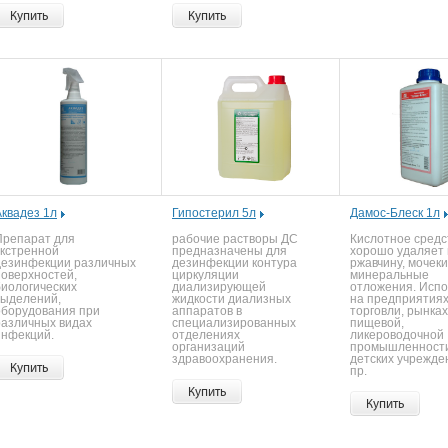
Купить
Купить
Аквадез 1л
Гипостерил 5л
Дамос-Блеск 1л
Препарат для
рабочие растворы ДС
Кислотное средс
экстренной
предназначены для
хорошо удаляет 
дезинфекции различных
дезинфекции контура
ржавчину, мочек
поверхностей,
циркуляции
минеральные
биологических
диализирующей
отложения. Исп
выделений,
жидкости диализных
на предприятия
оборудования при
аппаратов в
торговли, рынках
различных видах
специализированных
пищевой,
инфекций.
отделениях
ликероводочной
организаций
промышленности
здравоохранения.
детских учрежде
Купить
пр.
Купить
Купить