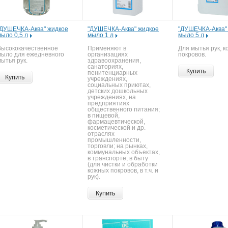
"ДУШЕЧКА-Аква" жидкое
"ДУШЕЧКА-Аква" жидкое
"ДУШЕЧКА-Аква"
мыло 0,5 л
мыло 1 л
мыло 5 л
Высококачественное
Применяют в
Для мытья рук, 
мыло для ежедневного
организациях
покровов.
ытья рук.
здравоохранения,
санаториях,
Купить
пенитенциарных
Купить
учреждениях,
социальных приютах,
детских дошкольных
учреждениях, на
предприятиях
общественного питания;
в пищевой,
фармацевтической,
косметической и др.
отраслях
промышленности,
торговли; на рынках,
коммунальных объектах,
в транспорте, в быту
(для чистки и обработки
кожных покровов, в т.ч. и
рук).
Купить