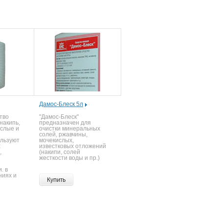
Дамос-Блеск 5л
тво
"Дамос-Блеск"
накипь,
предназначен для
ислые и
очистки минеральных
солей, ржавчины,
ользуют
мочекислых,
х
известковых отложений
,
(накипи, солей
жесткости воды и пр.)
. в
ниях и
Купить