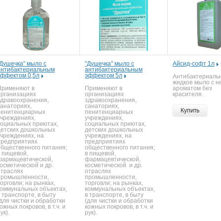
"Душечка" мыло с
"Душечка" мыло с
Айсид-софт 1л
антибактериальным
антибактериальным
эффектом 0,5л
эффектом 5л
Антибактериаль
жидкое мыло с 
Применяют в
Применяют в
ароматом без
организациях
организациях
красителя.
здравоохранения,
здравоохранения,
санаториях,
санаториях,
Купить
пенитенциарных
пенитенциарных
учреждениях,
учреждениях,
социальных приютах,
социальных приютах,
детских дошкольных
детских дошкольных
учреждениях, на
учреждениях, на
предприятиях
предприятиях
общественного питания;
общественного питания;
в пищевой,
в пищевой,
фармацевтической,
фармацевтической,
осметической и др.
косметической и др.
отраслях
отраслях
промышленности,
промышленности,
орговли; на рынках,
торговли; на рынках,
коммунальных объектах,
коммунальных объектах,
 транспорте, в быту
в транспорте, в быту
для чистки и обработки
(для чистки и обработки
ожных покровов, в т.ч. и
кожных покровов, в т.ч. и
ук).
рук).