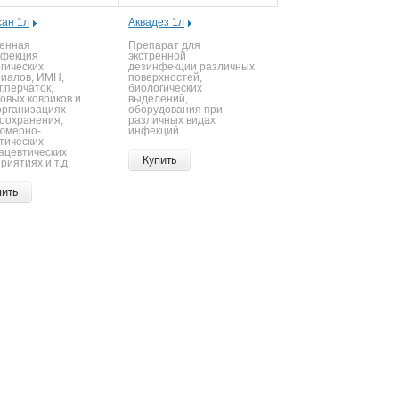
ан 1л
Аквадез 1л
енная
Препарат для
нфекция
экстренной
гических
дезинфекции различных
иалов, ИМН,
поверхностей,
г.перчаток,
биологических
овых ковриков и
выделений,
 организациях
оборудования при
оохранения,
различных видах
юмерно-
инфекций.
тических
ацевтических
Купить
риятиях и т.д.
пить