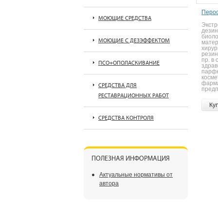
Перос
МОЮЩИЕ СРЕДСТВА
Экстр
дези
биоло
МОЮЩИЕ С ДЕЗЭФФЕКТОМ
матер
хирур
резин
пр. в
ПСО+ОПОЛАСКИВАНИЕ
здрав
парф
косме
фарм
СРЕДСТВА ДЛЯ
предп
РЕСТАВРАЦИОННЫХ РАБОТ
Ку
СРЕДСТВА КОНТРОЛЯ
ПОЛЕЗНАЯ ИНФОРМАЦИЯ
Актуальные нормативы от
автора