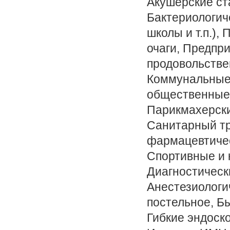
Акушерские ст
Бактериологич
школы и т.п.)
очаги, Предпр
продовольстве
Коммунальные 
общественные 
Парикмахерски
Санитарный тр
фармацевтичес
Спортивные и 
Диагностическ
Анестезиологи
постельное, Б
Гибкие эндоск