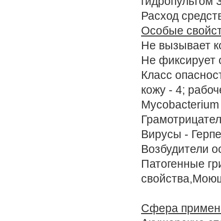
гидропультом 
Расход средст
Особые свойс
Не вызывает к
Не фиксирует 
Класс опасност
кожу - 4; рабо
Mycobacterium 
Грамотрицател
Вирусы - Герп
Возбудители о
Патогенные гр
свойства,Моющ
Сфера примене