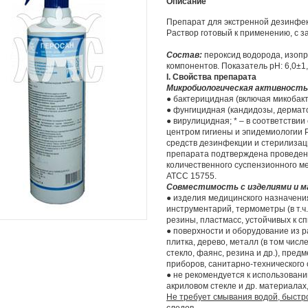
Описание
Препарат для экстренной дезинфе
Раствор готовый к применению, с 
Состав:
пероксид водорода, изопр
компонентов. Показатель pH: 6,0±1
I. Свойства препарата
Микробиологическая активность
● бактерицидная (включая микобакт
● фунгицидная (кандидозы, дермат
● вирулицидная; * – в соответств
центром гигиены и эпидемиологии Р
средств дезинфекции и стерилизац
препарата подтверждена проведен
количественного суспензионного ме
АТСС 15755.
Совместимость с изделиями и м
● изделия медицинского назначения
инструментарий, термометры (в т.ч.
резины, пластмасс, устойчивых к с
● поверхности и оборудование из 
плитка, дерево, металл (в том числ
стекло, фаянс, резина и др.), пред
приборов, санитарно-технического 
● не рекомендуется к использовани
акриловом стекле и др. материалах
Не требует смывания водой, быстр