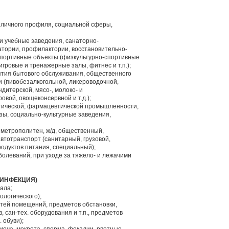
зличного профиля, социальной сферы,
и учебные заведения, санаторно-
тории, профилактории, восстановительно-
спортивные объекты (физкультурно-спортивные
игровые и тренажерные залы, фитнес и т.п.);
тия бытового обслуживания, общественного
 (пивобезалкогольной, ликероводочной,
дитерской, мясо-, молоко- и
ой, овощеконсервной и т.д.);
ической, фармацевтической промышленности,
азы, социально-культурные заведения,
 метрополитен, ж/д, общественный,
втотранспорт (санитарный, грузовой,
одуктов питания, специальный);
аболеваний, при уходе за тяжело- и лежачими
ЕЗИНФЕКЦИЯ)
ала;
тологического);
стей помещений, предметов обстановки,
 сан-тех. оборудования и т.п., предметов
 обуви);