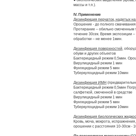
● биологических выделений (кровь,
массы и т.п.).
IV. Применение
Дезинфекция перчаток, надетых на
Орошение - до полного смачивания
Протирание – обильно смоченным т
течение 30сек. Время экспозиции 
обработки – не менее 1мин.
Дезинфекция поверхностей,
оборуд
обуви и других объектов
Бактерицидный режим 0,5мин. Орош
Вирулицидный режим 1 мин
Фунгицидный режим 5 мин
Туберкулоцидный режим 10мин
Дезинфекция ИМН
(предварительн
Бактерицидный режим 0,5мин Погру
салфеткой, смоченной в средстве
Вирулицидный режим 1 мин
Фунгицидный режим 5 мин
Туберкулоцидный режим 10мин
Дезинфекция биологических жидкос
Кровь, моча, мокрота, испражнения
орошении с расстояния 10-30см - 1