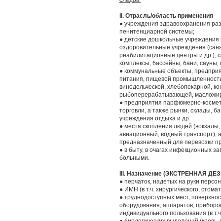
следов.
II. Отрасль/область применения
● учреждения здравоохранения ра
пенитенциарной системы;
● детские дошкольные учреждения 
оздоровительные учреждения (сана
реабилитационные центры и др.), 
комплексы, бассейны, бани, сауны, 
● коммунальные объекты, предприя
питания, пищевой промышленности
винодельческой, хлебопекарной, кон
рыбоперерабатывающей, масложиров
● предприятия парфюмерно-космет
торговли, а также рынки, склады, б
учреждения отдыха и др.
● места скопления людей (вокзалы,
авиационный, водный транспорт), а
предназначенный для перевозки пр
● в быту, в очагах инфекционных з
больными.
III. Назначение (ЭКСТРЕННАЯ Д
● перчаток, надетых на руки персон
● ИМН (в т.ч. хирургического, стома
● труднодоступных мест, поверхно
оборудования, аппаратов, приборов,
индивидуального пользования (в т.ч.