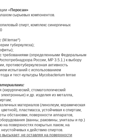
кции «
Перосан»
запахом сырьевых компонентов.
опиловый спирт, комплекс синергичных
,0
:
(M.terrae*)
ерии туберкулеза);
офиты);
ии с требованиями (определенными Федеральным
оспотребнадзора России, МР 3.5.1.) к выбору
ии, противотуберкулезная активность
ием испытаний с использованием
тода и тест-культуры Mycobacterium terrae
атериалами:
 (хирургический, стоматологический
 электронные) и др. изделия из металла,
пиртам;
различных материалов (линолеум, керамическая
е цветной), пластмасса, устойчивая к спиртам,
меты обстановки, поверхности аппаратов,
оборудования (ванны, раковины, унитазы и пр.)
ю на поверхностях покрытых лаком, на
, неустойчивых к действию спиртов.
о высыхает, не оставляя на поверхности