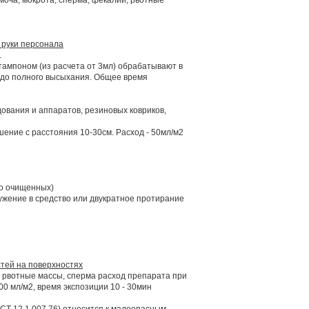
 моча, мокрота, сперма, фекалии, рвотные
 руки персонала
.
ампоном (из расчета от 3мл) обрабатывают в
– до полного высыхания. Общее время
ования и аппаратов, резиновых ковриков,
ение с расстояния 10-30см. Расход - 50мл/м2
о очищенных)
жение в средство или двукратное протирание
тей на поверхностях
, рвотные массы, сперма расход препарата при
00 мл/м2, время экспозиции 10 - 30мин