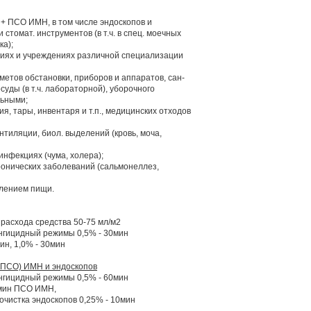
+ ПСО ИМН, в том числе эндоскопов и
 стомат. инструментов (в т.ч. в спец. моечных
ка);
ациях и учреждениях различной специализации
етов обстановки, приборов и аппаратов, сан-
осуды (в т.ч. лабораторной), уборочного
льными;
я, тары, инвентаря и т.п., медицинских отходов
нтиляции, биол. выделений (кровь, моча,
нфекциях (чума, холера);
ронических заболеваний (сальмонеллез,
влением пищи.
расхода средства 50-75 мл/м2
нгицидный режимы 0,5% - 30мин
ин, 1,0% - 30мин
с ПСО) ИМН и эндоскопов
нгицидный режимы 0,5% - 60мин
 мин ПСО ИМН,
очистка эндоскопов 0,25% - 10мин