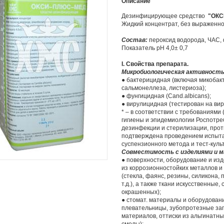
Описание
Дезинфицирующее средство
"ОКС
Жидкий концентрат, без выраженно
Состав:
пероксид водорода, ЧАС, 
Показатель pH 4,0± 0,7
I. Свойства препарата.
Микробиологическая активност
● бактерицидная (включая микобак
сальмонеллеза, листериоза);
● фунгицидная (Cand.albicans);
● вирулицидная (тестирован на ви
* – в соответствии с требования
гигиены и эпидемиологии Роспотреб
дезинфекции и стерилизации, прот
подтверждена проведением испыта
суспензионного метода и тест-куль
Совместимость с изделиями и 
● поверхности, оборудование и из
из коррозионностойких металлов и
(стекла, фаянс, резины, силикона,
т.д.), а также ткани искусственные
окрашенных);
● стомат. материалы и оборудован
плевательницы, зубопротезные заго
материалов, оттиски из альгинатн