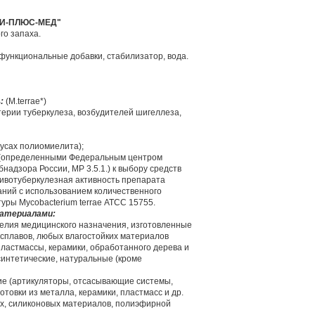
И-ПЛЮС-МЕД"
го запаха.
функциональные добавки, стабилизатор, вода.
ь:
(M.terrae*)
терии туберкулеза, возбудителей шигеллеза,
русах полиомиелита);
ми (определенными Федеральным центром
надзора России, МР 3.5.1.) к выбору средств
ивотуберкулезная активность препарата
ний с использованием количественного
туры Mycobacterium terrae АТСС 15755.
материалами:
делия медицинского назначения, изготовленные
 сплавов, любых влагостойких материалов
 пластмассы, керамики, обработанного дерева и
, синтетические, натуральные (кроме
ие (артикуляторы, отсасывающие системы,
товки из металла, керамики, пластмасс и др.
ых, силиконовых материалов, полиэфирной