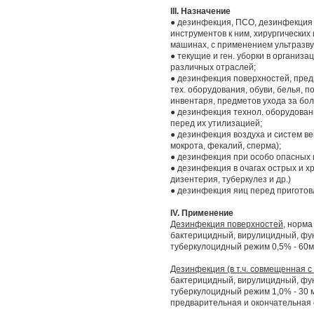
III. Назначение
● дезинфекция, ПСО, дезинфекция 
инструментов к ним, хирургических и
машинах, с применением ультразву
● текущие и ген. уборки в организ
различных отраслей;
● дезинфекция поверхностей, предм
тех. оборудования, обуви, белья, п
инвентаря, предметов ухода за бо
● дезинфекция технол. оборудовани
перед их утилизацией;
● дезинфекция воздуха и систем ве
мокрота, фекалий, сперма);
● дезинфекция при особо опасных и
● дезинфекция в очагах острых и х
дизентерия, туберкулез и др.)
● дезинфекция яиц перед пригото
IV. Применение
Дезинфекция поверхностей,
норма 
бактерицидный, вирулицидный, фу
туберкулоцидный режим 0,5% - 60м
Дезинфекция (в т.ч. совмещенная 
бактерицидный, вирулицидный, фу
туберкулоцидный режим 1,0% - 30
предварительная и окончательная 