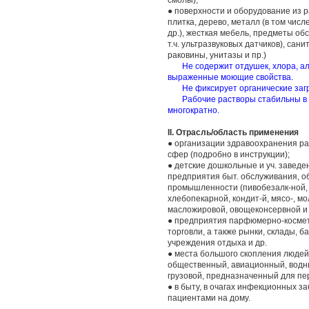
смолы);
● поверхности и оборудование из 
плитка, дерево, металл (в том числ
др.), жесткая мебель, предметы об
т.ч. ультразвуковых датчиков), сан
раковины, унитазы и пр.)
Не содержит отдушек, хлора, ал
выраженные моющие свойства.
Не фиксирует органические загря
Рабочие растворы стабильны в те
многократно.
II. Отрасль/область применения
● организации здравоохранения р
сфер (подробно в инструкции);
● детские дошкольные и уч. заведе
предприятия быт. обслуживания, о
промышленности (пивобезалк-ной, 
хлебопекарной, кондит-й, мясо-, 
масложировой, овощеконсервной и т
● предприятия парфюмерно-косме
торговли, а также рынки, склады, 
учреждения отдыха и др.
● места большого скопления людей
общественный, авиационный, водны
грузовой, предназначенный для пер
● в быту, в очагах инфекционных з
пациентами на дому.