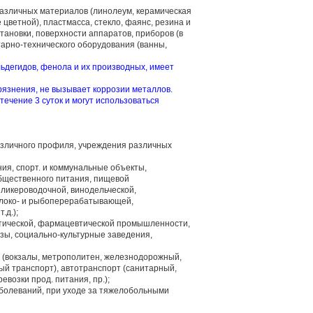
различных материалов (линолеум, керамическая
е цветной), пластмасса, стекло, фаянс, резина и
становки, поверхности аппаратов, приборов (в
итарно-технического оборудования (ванны,
ьдегидов, фенола и их производных, имеет
знения, не вызывает коррозии металлов.
чение 3 суток и могут использоваться
азличного профиля, учреждения различных
ния, спорт. и коммунальные объекты,
бщественного питания, пищевой
ликероводочной, винодельческой,
молоко- и рыбоперерабатывающей,
.д.);
тической, фармацевтической промышленности,
базы, социально-культурные заведения,
 (вокзалы, метрополитен, железнодорожный,
й транспорт), автотранспорт (санитарный,
евозки прод. питания, пр.);
аболеваний, при уходе за тяжелобольными